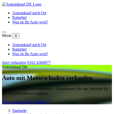
Autoankauf nach Ort
Ratgeber
Was ist Ihr Auto wert?
Menü
✕
Autoankauf nach Ort
Ratgeber
Was ist Ihr Auto wert?
Jetzt verkaufen
0162 4384977
Autoankauf DE
Auto mit Motorschaden verkaufen
Schnell, fair und unkompliziert – kontaktieren Sie uns jederzeit für
ein unverbindliches Angebot.
Mehr erfahren
0162 4384977
Startseite