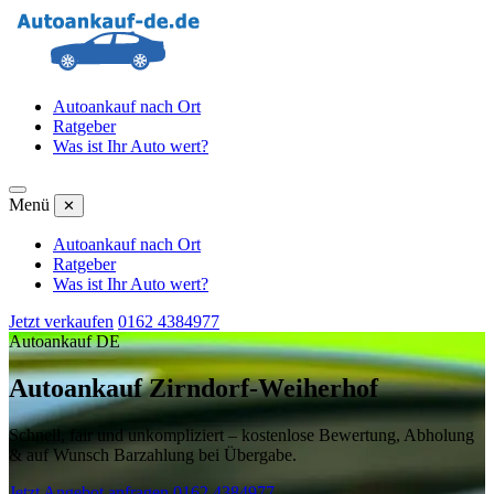
Autoankauf nach Ort
Ratgeber
Was ist Ihr Auto wert?
Menü
✕
Autoankauf nach Ort
Ratgeber
Was ist Ihr Auto wert?
Jetzt verkaufen
0162 4384977
Autoankauf DE
Autoankauf Zirndorf-Weiherhof
Schnell, fair und unkompliziert – kostenlose Bewertung, Abholung
& auf Wunsch Barzahlung bei Übergabe.
Jetzt Angebot anfragen
0162 4384977