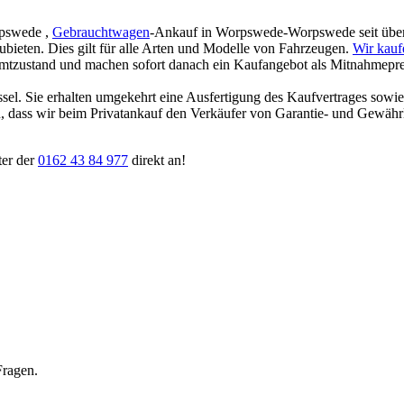
rpswede ,
Gebrauchtwagen
-Ankauf in Worpswede-Worpswede seit über 1
zubieten. Dies gilt für alle Arten und Modelle von Fahrzeugen.
Wir kau
amtzustand und machen sofort danach ein Kaufangebot als Mitnahmepreis
ssel. Sie erhalten umgekehrt eine Ausfertigung des Kaufvertrages sowi
ten, dass wir beim Privatankauf den Verkäufer von Garantie- und Gewäh
ter der
0162 43 84 977
direkt an!
Fragen.