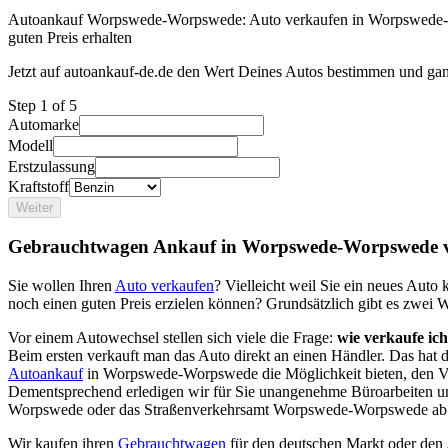
Autoankauf Worpswede-Worpswede: Auto verkaufen in Worpswede
guten Preis erhalten
Jetzt auf autoankauf-de.de den Wert Deines Autos bestimmen und gan
Step
1
of 5
Automarke
Modell
Erstzulassung
Kraftstoff
Weiter
Gebrauchtwagen Ankauf in Worpswede-Worpswede 
Sie wollen Ihren
Auto verkaufen
? Vielleicht weil Sie ein neues Aut
noch einen guten Preis erzielen können? Grundsätzlich gibt es zwei 
Vor einem Autowechsel stellen sich viele die Frage:
wie verkaufe ic
Beim ersten verkauft man das Auto direkt an einen Händler. Das hat
Autoankauf
in Worpswede-Worpswede die Möglichkeit bieten, den Ver
Dementsprechend erledigen wir für Sie unangenehme Büroarbeiten u
Worpswede oder das Straßenverkehrsamt Worpswede-Worpswede ab
Wir kaufen ihren
Gebrauchtwagen
für den deutschen Markt oder den