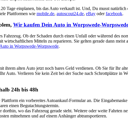
 120 Tage einplanen, bis das Auto verkauft ist. Und, Du musst natürlich
viele Plattformen wie
mobile.de
,
autoscout24.de
,
eBay
oder
facebook
.
oblem,
Wir kaufen Dein Auto in Worpswede-Worpswed
aputtes Fahrzeug. Ob der Schaden durch einen Unfall oder während des no
t wirtschaftlichen Mitteln zu reparieren. Sie gelten gerade dann meist
 Auto in Worpswede-Worpswede
.
ihrem alten Auto jetzt noch bares Geld verdienen. Ob Sie für Ihr a
 Ihr Auto. Verlieren Sie kein Zeit bei der Suche nach Schrottplätze in
alb 24h bis 48h
attform ein vorbereites Autoankauf-Formular an. Die Eingabemaske ist
nbaren einen Begutachtungstermin.
dorthin, wo das Fahrzeug gerade steht. Weitere oder weite Fahrten n
Kosten mitnehmen und auf einem Anhänger abtransportieren.