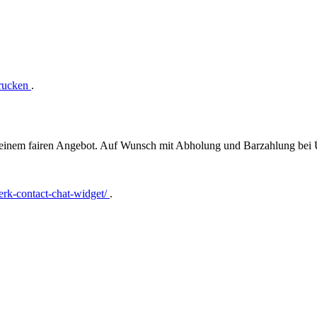
drucken
.
t einem fairen Angebot. Auf Wunsch mit Abholung und Barzahlung bei
rk-contact-chat-widget/
.