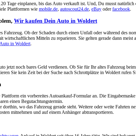
 120 Tage einplanen, bis das Auto verkauft ist. Und, Du musst natürlich
viele Plattformen wie
mobile.de
,
autoscout24.de
,
eBay
oder
facebook
.
oblem,
Wir kaufen Dein Auto in Woldert
aputtes Fahrzeug. Ob der Schaden durch einen Unfall oder während des no
t wirtschaftlichen Mitteln zu reparieren. Sie gelten gerade dann meist
Auto in Woldert
.
uto jetzt noch bares Geld verdienen. Ob Sie für Ihr altes Fahrzeug b
ieren Sie kein Zeit bei der Suche nach Schrottplätze in Woldert rufen Si
h
attform ein vorbereites Autoankauf-Formular an. Die Eingabemaske ist
nbaren einen Begutachtungstermin.
dorthin, wo das Fahrzeug gerade steht. Weitere oder weite Fahrten n
Kosten mitnehmen und auf einem Anhänger abtransportieren.
chtwagen
-Ankauf in Woldert seit über 16 Jahre tätig. Wir sind bekann