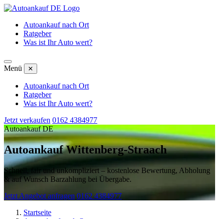
Autoankauf nach Ort
Ratgeber
Was ist Ihr Auto wert?
Menü
✕
Autoankauf nach Ort
Ratgeber
Was ist Ihr Auto wert?
Jetzt verkaufen
0162 4384977
Autoankauf DE
Autoankauf Wittenberg-Straach
Schnell, fair und unkompliziert – kostenlose Bewertung, Abholung
& auf Wunsch Barzahlung bei Übergabe.
Jetzt Angebot anfragen
0162 4384977
Startseite