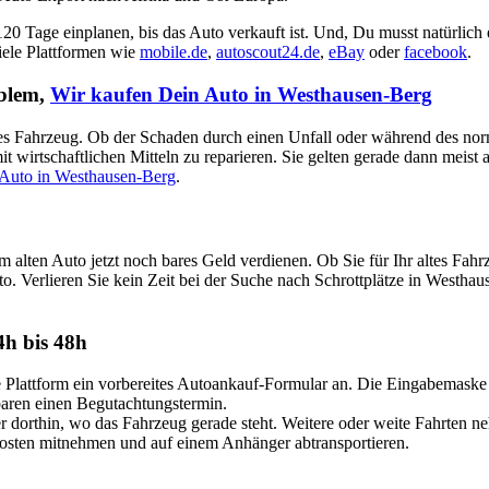
 120 Tage einplanen, bis das Auto verkauft ist. Und, Du musst natürlich
viele Plattformen wie
mobile.de
,
autoscout24.de
,
eBay
oder
facebook
.
oblem,
Wir kaufen Dein Auto in Westhausen-Berg
aputtes Fahrzeug. Ob der Schaden durch einen Unfall oder während des no
t wirtschaftlichen Mitteln zu reparieren. Sie gelten gerade dann meist
 Auto in Westhausen-Berg
.
m alten Auto jetzt noch bares Geld verdienen. Ob Sie für Ihr altes F
to. Verlieren Sie kein Zeit bei der Suche nach Schrottplätze in Westhau
4h bis 48h
attform ein vorbereites Autoankauf-Formular an. Die Eingabemaske ist
nbaren einen Begutachtungstermin.
dorthin, wo das Fahrzeug gerade steht. Weitere oder weite Fahrten n
Kosten mitnehmen und auf einem Anhänger abtransportieren.