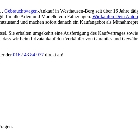
g ,
Gebrauchtwagen
-Ankauf in Westhausen-Berg seit über 16 Jahre täti
 gilt für alle Arten und Modelle von Fahrzeugen.
Wir kaufen Dein Auto 
amtzustand und machen sofort danach ein Kaufangebot als Mitnahmepreis
ssel. Sie erhalten umgekehrt eine Ausfertigung des Kaufvertrages sowi
ten, dass wir beim Privatankauf den Verkäufer von Garantie- und Gewäh
ter der
0162 43 84 977
direkt an!
Fragen.