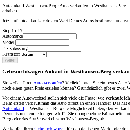
Autoankauf Westhausen-Berg: Auto verkaufen in Westhausen-Berg un
erhalten
Jetzt auf autoankauf-de.de den Wert Deines Autos bestimmen und gan
Step
1
of 5
Automarke
Modell
Erstzulassung
Kraftstoff
Weiter
Gebrauchtwagen Ankauf in Westhausen-Berg verkau
Sie wollen Ihren
Auto verkaufen
? Vielleicht weil Sie ein neues Aut
noch einen guten Preis erzielen können? Grundsätzlich gibt es zwei 
Vor einem Autowechsel stellen sich viele die Frage:
wie verkaufe ic
Beim ersten verkauft man das Auto direkt an einen Händler. Das hat
Autoankauf
in Westhausen-Berg die Möglichkeit bieten, den Verkauf I
Dementsprechend erledigen wir für Sie unangenehme Büroarbeiten u
Berg oder das Straßenverkehrsamt Westhausen-Berg ab.
Wir kaufen ihren
Gebrauchtwagen
für den deutschen Markt oder den