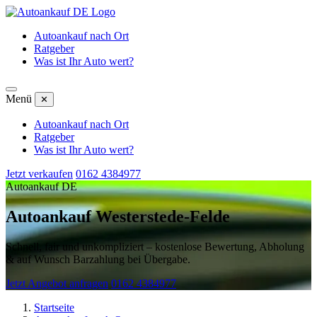
Autoankauf nach Ort
Ratgeber
Was ist Ihr Auto wert?
Menü
✕
Autoankauf nach Ort
Ratgeber
Was ist Ihr Auto wert?
Jetzt verkaufen
0162 4384977
Autoankauf DE
Autoankauf Westerstede-Felde
Schnell, fair und unkompliziert – kostenlose Bewertung, Abholung
& auf Wunsch Barzahlung bei Übergabe.
Jetzt Angebot anfragen
0162 4384977
Startseite