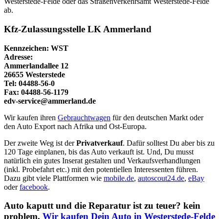
Westerstede-Felde oder das Straßenverkehrsamt Westerstede-Felde
ab.
Kfz-Zulassungsstelle LK Ammerland
Kennzeichen: WST
Adresse:
Ammerlandallee 12
26655 Westerstede
Tel: 04488-56-0
Fax: 04488-56-1179
edv-service@ammerland.de
Wir kaufen ihren
Gebrauchtwagen
für den deutschen Markt oder
den Auto Export nach Afrika und Ost-Europa.
Der zweite Weg ist der
Privatverkauf
. Dafür solltest Du aber bis zu
120 Tage einplanen, bis das Auto verkauft ist. Und, Du musst
natürlich ein gutes Inserat gestalten und Verkaufsverhandlungen
(inkl. Probefahrt etc.) mit den potentiellen Interessenten führen.
Dazu gibt viele Plattformen wie
mobile.de
,
autoscout24.de
,
eBay
oder
facebook
.
Auto kaputt und die Reparatur ist zu teuer? kein
problem,
Wir kaufen Dein Auto in Westerstede-Felde