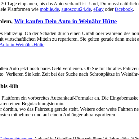
 120 Tage einplanen, bis das Auto verkauft ist. Und, Du musst natürlich
viele Plattformen wie
mobile.de
,
autoscout24.de
,
eBay
oder
facebook
.
oblem,
Wir kaufen Dein Auto in Weinähr-Hütte
aputtes Fahrzeug. Ob der Schaden durch einen Unfall oder während des no
t wirtschaftlichen Mitteln zu reparieren. Sie gelten gerade dann meist
Auto in Weinähr-Hütte
.
lten Auto jetzt noch bares Geld verdienen. Ob Sie für Ihr altes Fah
to. Verlieren Sie kein Zeit bei der Suche nach Schrottplätze in Weinähr
bis 48h
attform ein vorbereites Autoankauf-Formular an. Die Eingabemaske ist
nbaren einen Begutachtungstermin.
dorthin, wo das Fahrzeug gerade steht. Weitere oder weite Fahrten n
Kosten mitnehmen und auf einem Anhänger abtransportieren.
Gebrauchtwagen
-Ankauf in Weinähr-Hütte seit über 16 Jahre tätig. Wi