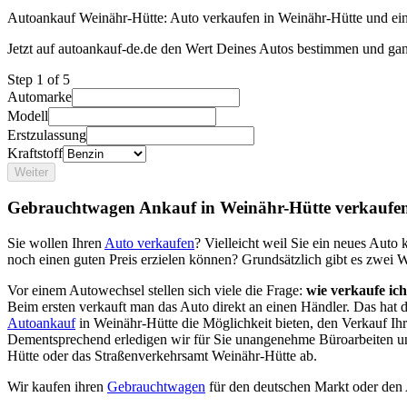
Autoankauf Weinähr-Hütte: Auto verkaufen in Weinähr-Hütte und eine
Jetzt auf autoankauf-de.de den Wert Deines Autos bestimmen und gan
Step
1
of 5
Automarke
Modell
Erstzulassung
Kraftstoff
Weiter
Gebrauchtwagen Ankauf in Weinähr-Hütte verkaufe
Sie wollen Ihren
Auto verkaufen
? Vielleicht weil Sie ein neues Aut
noch einen guten Preis erzielen können? Grundsätzlich gibt es zwei 
Vor einem Autowechsel stellen sich viele die Frage:
wie verkaufe ic
Beim ersten verkauft man das Auto direkt an einen Händler. Das hat
Autoankauf
in Weinähr-Hütte die Möglichkeit bieten, den Verkauf Ihr
Dementsprechend erledigen wir für Sie unangenehme Büroarbeiten u
Hütte oder das Straßenverkehrsamt Weinähr-Hütte ab.
Wir kaufen ihren
Gebrauchtwagen
für den deutschen Markt oder den