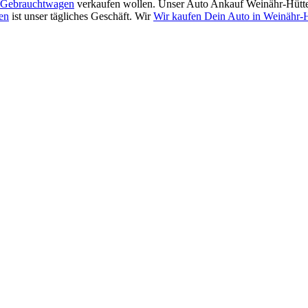
Gebrauchtwagen
verkaufen wollen. Unser Auto Ankauf Weinähr-Hütte
en
ist unser tägliches Geschäft. Wir
Wir kaufen Dein Auto in Weinähr-