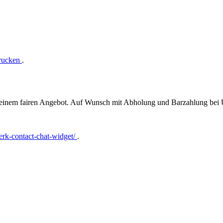
drucken
.
t einem fairen Angebot. Auf Wunsch mit Abholung und Barzahlung bei
rk-contact-chat-widget/
.