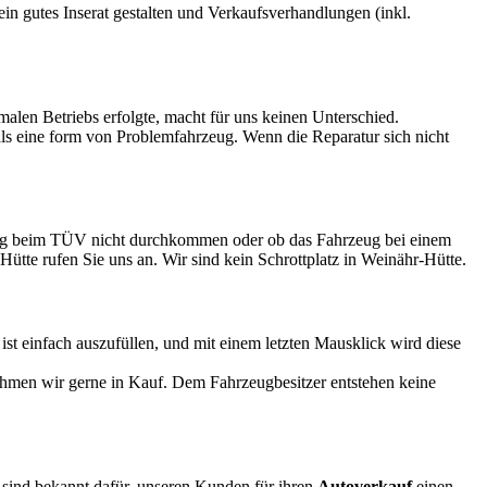
 ein gutes Inserat gestalten und Verkaufsverhandlungen (inkl.
rmalen Betriebs erfolgte, macht für uns keinen Unterschied.
 als eine form von Problemfahrzeug. Wenn die Reparatur sich nicht
rzeug beim TÜV nicht durchkommen oder ob das Fahrzeug bei einem
-Hütte rufen Sie uns an. Wir sind kein Schrottplatz in Weinähr-Hütte.
 einfach auszufüllen, und mit einem letzten Mausklick wird diese
ehmen wir gerne in Kauf. Dem Fahrzeugbesitzer entstehen keine
r sind bekannt dafür, unseren Kunden für ihren
Autoverkauf
einen