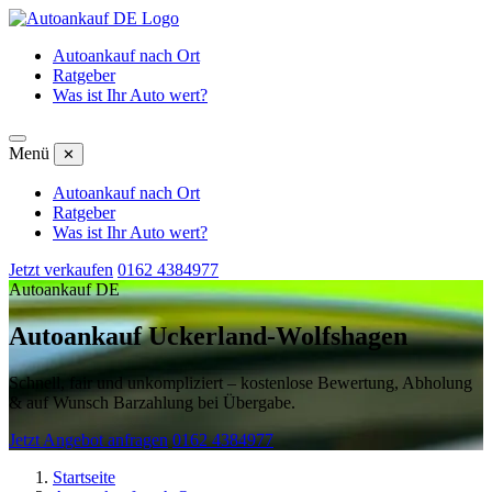
Autoankauf nach Ort
Ratgeber
Was ist Ihr Auto wert?
Menü
✕
Autoankauf nach Ort
Ratgeber
Was ist Ihr Auto wert?
Jetzt verkaufen
0162 4384977
Autoankauf DE
Autoankauf Uckerland-Wolfshagen
Schnell, fair und unkompliziert – kostenlose Bewertung, Abholung
& auf Wunsch Barzahlung bei Übergabe.
Jetzt Angebot anfragen
0162 4384977
Startseite