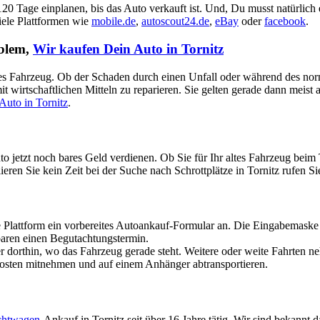
 120 Tage einplanen, bis das Auto verkauft ist. Und, Du musst natürlich
viele Plattformen wie
mobile.de
,
autoscout24.de
,
eBay
oder
facebook
.
oblem,
Wir kaufen Dein Auto in Tornitz
aputtes Fahrzeug. Ob der Schaden durch einen Unfall oder während des no
t wirtschaftlichen Mitteln zu reparieren. Sie gelten gerade dann meist
Auto in Tornitz
.
uto jetzt noch bares Geld verdienen. Ob Sie für Ihr altes Fahrzeug b
eren Sie kein Zeit bei der Suche nach Schrottplätze in Tornitz rufen Sie
attform ein vorbereites Autoankauf-Formular an. Die Eingabemaske ist
nbaren einen Begutachtungstermin.
dorthin, wo das Fahrzeug gerade steht. Weitere oder weite Fahrten n
Kosten mitnehmen und auf einem Anhänger abtransportieren.
chtwagen
-Ankauf in Tornitz seit über 16 Jahre tätig. Wir sind bekannt 