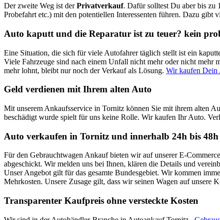
Der zweite Weg ist der
Privatverkauf
. Dafür solltest Du aber bis zu
Probefahrt etc.) mit den potentiellen Interessenten führen. Dazu gibt 
Auto kaputt und die Reparatur ist zu teuer? kein pr
Eine Situation, die sich für viele Autofahrer täglich stellt ist ein k
Viele Fahrzeuge sind nach einem Unfall nicht mehr oder nicht mehr mi
mehr lohnt, bleibt nur noch der Verkauf als Lösung.
Wir kaufen Dein 
Geld verdienen mit Ihrem alten Auto
Mit unserem Ankaufsservice in Tornitz können Sie mit ihrem alten A
beschädigt wurde spielt für uns keine Rolle. Wir kaufen Ihr Auto. Verli
Auto verkaufen in Tornitz und innerhalb 24h bis 48h
Für den Gebrauchtwagen Ankauf bieten wir auf unserer E-Commerce Pl
abgeschickt. Wir melden uns bei Ihnen, klären die Details und verei
Unser Angebot gilt für das gesamte Bundesgebiet. Wir kommen immer 
Mehrkosten. Unsere Zusage gilt, dass wir seinen Wagen auf unsere 
Transparenter Kaufpreis ohne versteckte Kosten
Wir sind in der Autohändler-Branche in Autoankauf Tornitz ,
Gebrau