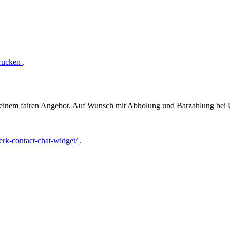
drucken
.
t einem fairen Angebot. Auf Wunsch mit Abholung und Barzahlung bei
rk-contact-chat-widget/
.