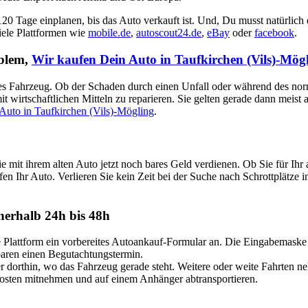
 120 Tage einplanen, bis das Auto verkauft ist. Und, Du musst natürlich
viele Plattformen wie
mobile.de
,
autoscout24.de
,
eBay
oder
facebook
.
oblem,
Wir kaufen Dein Auto in Taufkirchen (Vils)-Mög
aputtes Fahrzeug. Ob der Schaden durch einen Unfall oder während des no
t wirtschaftlichen Mitteln zu reparieren. Sie gelten gerade dann meist
Auto in Taufkirchen (Vils)-Mögling
.
e mit ihrem alten Auto jetzt noch bares Geld verdienen. Ob Sie für 
fen Ihr Auto. Verlieren Sie kein Zeit bei der Suche nach Schrottplätze 
nerhalb 24h bis 48h
attform ein vorbereites Autoankauf-Formular an. Die Eingabemaske ist
nbaren einen Begutachtungstermin.
dorthin, wo das Fahrzeug gerade steht. Weitere oder weite Fahrten n
Kosten mitnehmen und auf einem Anhänger abtransportieren.