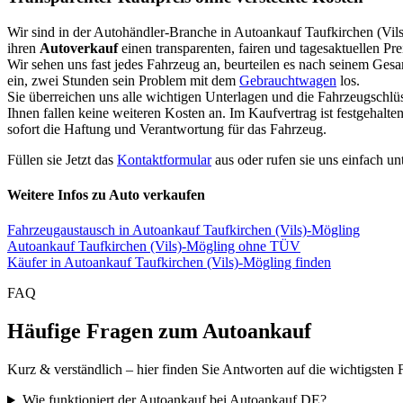
Wir sind in der Autohändler-Branche in Autoankauf Taufkirchen (Vil
ihren
Autoverkauf
einen transparenten, fairen und tagesaktuellen Pr
Wir sehen uns fast jedes Fahrzeug an, beurteilen es nach seinem Ges
ein, zwei Stunden sein Problem mit dem
Gebrauchtwagen
los.
Sie überreichen uns alle wichtigen Unterlagen und die Fahrzeugschlü
Ihnen fallen keine weiteren Kosten an. Im Kaufvertrag ist festgehal
sofort die Haftung und Verantwortung für das Fahrzeug.
Füllen sie Jetzt das
Kontaktformular
aus oder rufen sie uns einfach un
Weitere Infos zu Auto verkaufen
Fahrzeugaustausch in Autoankauf Taufkirchen (Vils)-Mögling
Autoankauf Taufkirchen (Vils)-Mögling ohne TÜV
Käufer in Autoankauf Taufkirchen (Vils)-Mögling finden
FAQ
Häufige Fragen zum Autoankauf
Kurz & verständlich – hier finden Sie Antworten auf die wichtigsten 
Wie funktioniert der Autoankauf bei Autoankauf DE?