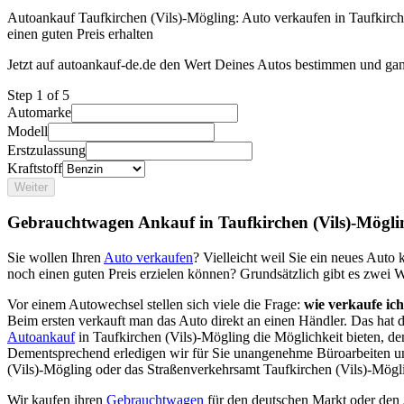
Autoankauf Taufkirchen (Vils)-Mögling: Auto verkaufen in Taufkirc
einen guten Preis erhalten
Jetzt auf autoankauf-de.de den Wert Deines Autos bestimmen und gan
Step
1
of 5
Automarke
Modell
Erstzulassung
Kraftstoff
Weiter
Gebrauchtwagen Ankauf in Taufkirchen (Vils)-Mögli
Sie wollen Ihren
Auto verkaufen
? Vielleicht weil Sie ein neues Aut
noch einen guten Preis erzielen können? Grundsätzlich gibt es zwei 
Vor einem Autowechsel stellen sich viele die Frage:
wie verkaufe ic
Beim ersten verkauft man das Auto direkt an einen Händler. Das hat
Autoankauf
in Taufkirchen (Vils)-Mögling die Möglichkeit bieten, de
Dementsprechend erledigen wir für Sie unangenehme Büroarbeiten u
(Vils)-Mögling oder das Straßenverkehrsamt Taufkirchen (Vils)-Mögl
Wir kaufen ihren
Gebrauchtwagen
für den deutschen Markt oder den