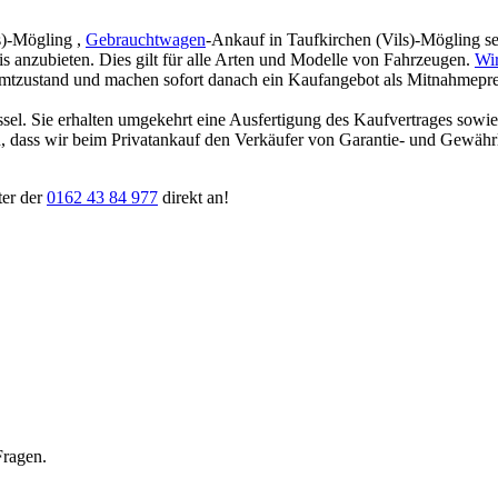
s)-Mögling ,
Gebrauchtwagen
-Ankauf in Taufkirchen (Vils)-Mögling sei
eis anzubieten. Dies gilt für alle Arten und Modelle von Fahrzeugen.
Wir
amtzustand und machen sofort danach ein Kaufangebot als Mitnahmepreis
ssel. Sie erhalten umgekehrt eine Ausfertigung des Kaufvertrages sowi
ten, dass wir beim Privatankauf den Verkäufer von Garantie- und Gewäh
ter der
0162 43 84 977
direkt an!
Fragen.