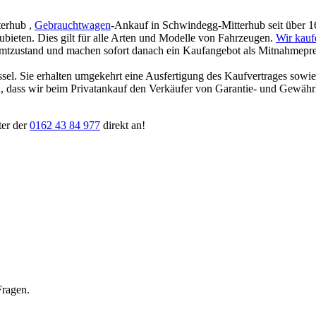
terhub ,
Gebrauchtwagen
-Ankauf in Schwindegg-Mitterhub seit über 16 
zubieten. Dies gilt für alle Arten und Modelle von Fahrzeugen.
Wir kauf
amtzustand und machen sofort danach ein Kaufangebot als Mitnahmepreis
ssel. Sie erhalten umgekehrt eine Ausfertigung des Kaufvertrages sowi
ten, dass wir beim Privatankauf den Verkäufer von Garantie- und Gewäh
ter der
0162 43 84 977
direkt an!
Fragen.