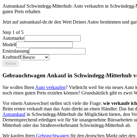
Autoankauf Schwindegg-Mitterhub: Auto verkaufen in Schwindegg-M
guten Preis erhalten
Jetzt auf autoankauf-de.de den Wert Deines Autos bestimmen und gan
Step
1
of 5
Automarke
Modell
Erstzulassung
Kraftstoff
Weiter
Gebrauchtwagen Ankauf in Schwindegg-Mitterhub v
Sie wollen Ihren
Auto verkaufen
? Vielleicht weil Sie ein neues Aut
noch einen guten Preis erzielen können? Grundsätzlich gibt es zwei 
Vor einem Autowechsel stellen sich viele die Frage:
wie verkaufe ic
Beim ersten verkauft man das Auto direkt an einen Händler. Das hat
Autoankauf
in Schwindegg-Mitterhub die Möglichkeit bieten, den Ver
Dementsprechend erledigen wir für Sie unangenehme Büroarbeiten u
Mitterhub oder das Straßenverkehrsamt Schwindegg-Mitterhub ab.
Wir kaufen ihren
Gebrauchtwagen
für den deutschen Markt oder den