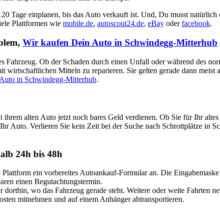
 120 Tage einplanen, bis das Auto verkauft ist. Und, Du musst natürlich
viele Plattformen wie
mobile.de
,
autoscout24.de
,
eBay
oder
facebook
.
oblem,
Wir kaufen Dein Auto in Schwindegg-Mitterhub
aputtes Fahrzeug. Ob der Schaden durch einen Unfall oder während des no
t wirtschaftlichen Mitteln zu reparieren. Sie gelten gerade dann meist
 Auto in Schwindegg-Mitterhub
.
 ihrem alten Auto jetzt noch bares Geld verdienen. Ob Sie für Ihr al
Ihr Auto. Verlieren Sie kein Zeit bei der Suche nach Schrottplätze in S
alb 24h bis 48h
attform ein vorbereites Autoankauf-Formular an. Die Eingabemaske ist
nbaren einen Begutachtungstermin.
dorthin, wo das Fahrzeug gerade steht. Weitere oder weite Fahrten n
Kosten mitnehmen und auf einem Anhänger abtransportieren.