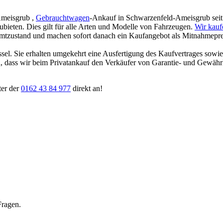
Ameisgrub ,
Gebrauchtwagen
-Ankauf in Schwarzenfeld-Ameisgrub seit ü
zubieten. Dies gilt für alle Arten und Modelle von Fahrzeugen.
Wir kauf
amtzustand und machen sofort danach ein Kaufangebot als Mitnahmepreis
ssel. Sie erhalten umgekehrt eine Ausfertigung des Kaufvertrages sowi
ten, dass wir beim Privatankauf den Verkäufer von Garantie- und Gewäh
ter der
0162 43 84 977
direkt an!
Fragen.