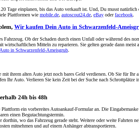
 120 Tage einplanen, bis das Auto verkauft ist. Und, Du musst natürlich
viele Plattformen wie
mobile.de
,
autoscout24.de
,
eBay
oder
facebook
.
oblem,
Wir kaufen Dein Auto in Schwarzenfeld-Ameisg
aputtes Fahrzeug. Ob der Schaden durch einen Unfall oder während des no
t wirtschaftlichen Mitteln zu reparieren. Sie gelten gerade dann meist
 Auto in Schwarzenfeld-Ameisgrub
.
mit ihrem alten Auto jetzt noch bares Geld verdienen. Ob Sie für Ih
fen Ihr Auto. Verlieren Sie kein Zeit bei der Suche nach Schrottplätze
erhalb 24h bis 48h
attform ein vorbereites Autoankauf-Formular an. Die Eingabemaske ist
nbaren einen Begutachtungstermin.
dorthin, wo das Fahrzeug gerade steht. Weitere oder weite Fahrten n
Kosten mitnehmen und auf einem Anhänger abtransportieren.