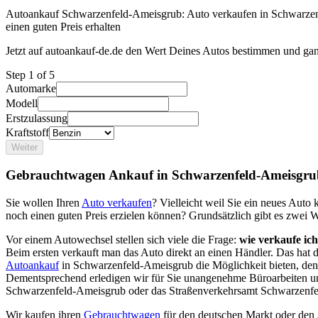
Autoankauf Schwarzenfeld-Ameisgrub: Auto verkaufen in Schwarze
einen guten Preis erhalten
Jetzt auf autoankauf-de.de den Wert Deines Autos bestimmen und gan
Step
1
of 5
Automarke
Modell
Erstzulassung
Kraftstoff
Weiter
Gebrauchtwagen Ankauf in Schwarzenfeld-Ameisgru
Sie wollen Ihren
Auto verkaufen
? Vielleicht weil Sie ein neues Aut
noch einen guten Preis erzielen können? Grundsätzlich gibt es zwei 
Vor einem Autowechsel stellen sich viele die Frage:
wie verkaufe ic
Beim ersten verkauft man das Auto direkt an einen Händler. Das hat
Autoankauf
in Schwarzenfeld-Ameisgrub die Möglichkeit bieten, den 
Dementsprechend erledigen wir für Sie unangenehme Büroarbeiten u
Schwarzenfeld-Ameisgrub oder das Straßenverkehrsamt Schwarzenfe
Wir kaufen ihren
Gebrauchtwagen
für den deutschen Markt oder den