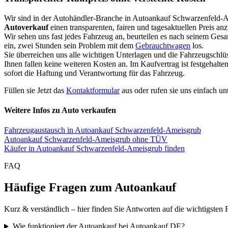
Wir sind in der Autohändler-Branche in Autoankauf Schwarzenfeld-
Autoverkauf
einen transparenten, fairen und tagesaktuellen Preis an
Wir sehen uns fast jedes Fahrzeug an, beurteilen es nach seinem Ges
ein, zwei Stunden sein Problem mit dem
Gebrauchtwagen
los.
Sie überreichen uns alle wichtigen Unterlagen und die Fahrzeugschlü
Ihnen fallen keine weiteren Kosten an. Im Kaufvertrag ist festgehal
sofort die Haftung und Verantwortung für das Fahrzeug.
Füllen sie Jetzt das
Kontaktformular
aus oder rufen sie uns einfach un
Weitere Infos zu Auto verkaufen
Fahrzeugaustausch in Autoankauf Schwarzenfeld-Ameisgrub
Autoankauf Schwarzenfeld-Ameisgrub ohne TÜV
Käufer in Autoankauf Schwarzenfeld-Ameisgrub finden
FAQ
Häufige Fragen zum Autoankauf
Kurz & verständlich – hier finden Sie Antworten auf die wichtigsten 
Wie funktioniert der Autoankauf bei Autoankauf DE?