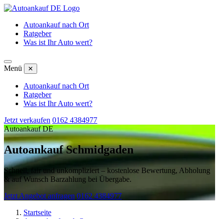
Autoankauf nach Ort
Ratgeber
Was ist Ihr Auto wert?
Menü
✕
Autoankauf nach Ort
Ratgeber
Was ist Ihr Auto wert?
Jetzt verkaufen
0162 4384977
Autoankauf DE
Autoankauf Schmidgaden
Schnell, fair und unkompliziert – kostenlose Bewertung, Abholung
& auf Wunsch Barzahlung bei Übergabe.
Jetzt Angebot anfragen
0162 4384977
Startseite