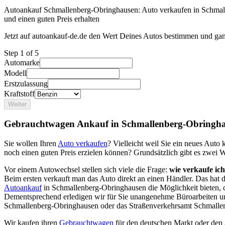
Autoankauf Schmallenberg-Obringhausen: Auto verkaufen in Schma
und einen guten Preis erhalten
Jetzt auf autoankauf-de.de den Wert Deines Autos bestimmen und gan
Step
1
of 5
Automarke
Modell
Erstzulassung
Kraftstoff
Weiter
Gebrauchtwagen Ankauf in Schmallenberg-Obringha
Sie wollen Ihren
Auto verkaufen
? Vielleicht weil Sie ein neues Aut
noch einen guten Preis erzielen können? Grundsätzlich gibt es zwei 
Vor einem Autowechsel stellen sich viele die Frage:
wie verkaufe ic
Beim ersten verkauft man das Auto direkt an einen Händler. Das hat
Autoankauf
in Schmallenberg-Obringhausen die Möglichkeit bieten, d
Dementsprechend erledigen wir für Sie unangenehme Büroarbeiten u
Schmallenberg-Obringhausen oder das Straßenverkehrsamt Schmalle
Wir kaufen ihren
Gebrauchtwagen
für den deutschen Markt oder den