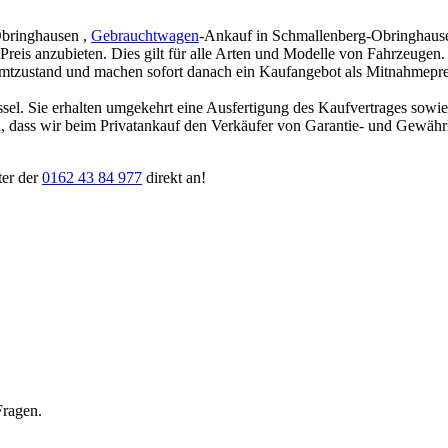
Obringhausen ,
Gebrauchtwagen
-Ankauf in Schmallenberg-Obringhausen
 Preis anzubieten. Dies gilt für alle Arten und Modelle von Fahrzeugen
amtzustand und machen sofort danach ein Kaufangebot als Mitnahmepreis
ssel. Sie erhalten umgekehrt eine Ausfertigung des Kaufvertrages sowi
ten, dass wir beim Privatankauf den Verkäufer von Garantie- und Gewäh
ter der
0162 43 84 977
direkt an!
Fragen.