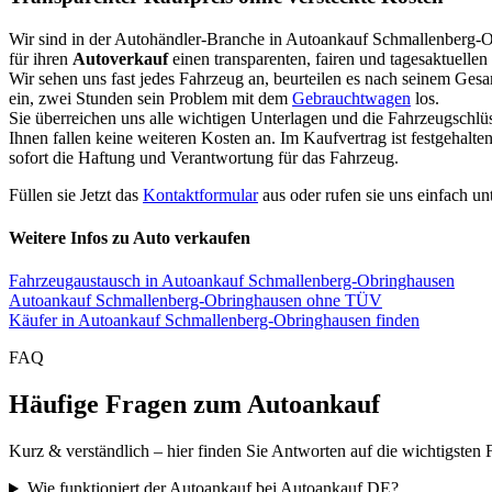
Wir sind in der Autohändler-Branche in Autoankauf Schmallenberg-
für ihren
Autoverkauf
einen transparenten, fairen und tagesaktuellen
Wir sehen uns fast jedes Fahrzeug an, beurteilen es nach seinem Ges
ein, zwei Stunden sein Problem mit dem
Gebrauchtwagen
los.
Sie überreichen uns alle wichtigen Unterlagen und die Fahrzeugschlü
Ihnen fallen keine weiteren Kosten an. Im Kaufvertrag ist festgehal
sofort die Haftung und Verantwortung für das Fahrzeug.
Füllen sie Jetzt das
Kontaktformular
aus oder rufen sie uns einfach un
Weitere Infos zu Auto verkaufen
Fahrzeugaustausch in Autoankauf Schmallenberg-Obringhausen
Autoankauf Schmallenberg-Obringhausen ohne TÜV
Käufer in Autoankauf Schmallenberg-Obringhausen finden
FAQ
Häufige Fragen zum Autoankauf
Kurz & verständlich – hier finden Sie Antworten auf die wichtigsten 
Wie funktioniert der Autoankauf bei Autoankauf DE?