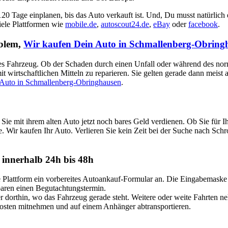
 120 Tage einplanen, bis das Auto verkauft ist. Und, Du musst natürlich
viele Plattformen wie
mobile.de
,
autoscout24.de
,
eBay
oder
facebook
.
oblem,
Wir kaufen Dein Auto in Schmallenberg-Obring
aputtes Fahrzeug. Ob der Schaden durch einen Unfall oder während des no
t wirtschaftlichen Mitteln zu reparieren. Sie gelten gerade dann meist
 Auto in Schmallenberg-Obringhausen
.
ie mit ihrem alten Auto jetzt noch bares Geld verdienen. Ob Sie für
e. Wir kaufen Ihr Auto. Verlieren Sie kein Zeit bei der Suche nach Sch
innerhalb 24h bis 48h
attform ein vorbereites Autoankauf-Formular an. Die Eingabemaske ist
nbaren einen Begutachtungstermin.
dorthin, wo das Fahrzeug gerade steht. Weitere oder weite Fahrten n
Kosten mitnehmen und auf einem Anhänger abtransportieren.