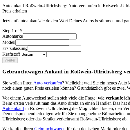
Autoankauf Roßwein-Ullrichsberg: Auto verkaufen in Roßwein-Ullri
Preis erhalten
Jetzt auf autoankauf-de.de den Wert Deines Autos bestimmen und gan
Step
1
of 5
Automarke
Modell
Erstzulassung
Kraftstoff
Weiter
Gebrauchtwagen Ankauf in Roßwein-Ullrichsberg ve
Sie wollen Ihren
Auto verkaufen
? Vielleicht weil Sie ein neues Aut
noch einen guten Preis erzielen können? Grundsätzlich gibt es zwei 
Vor einem Autowechsel stellen sich viele die Frage:
wie verkaufe ic
Beim ersten verkauft man das Auto direkt an einen Händler. Das hat
Autoankauf
in Roßwein-Ullrichsberg die Möglichkeit bieten, den Verk
Dementsprechend erledigen wir für Sie unangenehme Büroarbeiten u
Ullrichsberg oder das Straßenverkehrsamt Roßwein-Ullrichsberg ab.
Wir kaufen ihren
Gebrauchtwagen
für den deutschen Markt oder den