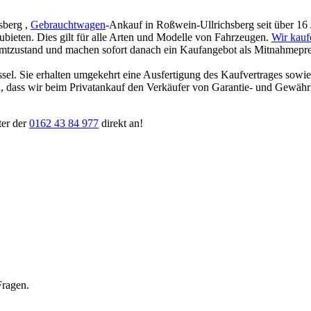
sberg ,
Gebrauchtwagen
-Ankauf in Roßwein-Ullrichsberg seit über 16 J
zubieten. Dies gilt für alle Arten und Modelle von Fahrzeugen.
Wir kauf
amtzustand und machen sofort danach ein Kaufangebot als Mitnahmepreis
ssel. Sie erhalten umgekehrt eine Ausfertigung des Kaufvertrages sowi
ten, dass wir beim Privatankauf den Verkäufer von Garantie- und Gewäh
ter der
0162 43 84 977
direkt an!
Fragen.