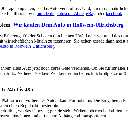
 120 Tage einplanen, bis das Auto verkauft ist. Und, Du musst natürlich
viele Plattformen wie
mobile.de
,
autoscout24.de
,
eBay
oder
facebook
.
oblem,
Wir kaufen Dein Auto in Roßwein-Ullrichsberg
aputtes Fahrzeug. Ob der Schaden durch einen Unfall oder während des no
t wirtschaftlichen Mitteln zu reparieren. Sie gelten gerade dann meist
Auto in Roßwein-Ullrichsberg
.
ihrem alten Auto jetzt noch bares Geld verdienen. Ob Sie für Ihr al
Ihr Auto. Verlieren Sie kein Zeit bei der Suche nach Schrottplätze in R
lb 24h bis 48h
attform ein vorbereites Autoankauf-Formular an. Die Eingabemaske ist
nbaren einen Begutachtungstermin.
dorthin, wo das Fahrzeug gerade steht. Weitere oder weite Fahrten n
Kosten mitnehmen und auf einem Anhänger abtransportieren.