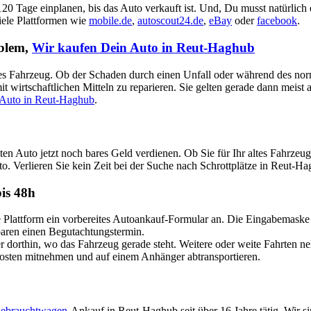
 120 Tage einplanen, bis das Auto verkauft ist. Und, Du musst natürlich
viele Plattformen wie
mobile.de
,
autoscout24.de
,
eBay
oder
facebook
.
oblem,
Wir kaufen Dein Auto in Reut-Haghub
aputtes Fahrzeug. Ob der Schaden durch einen Unfall oder während des no
t wirtschaftlichen Mitteln zu reparieren. Sie gelten gerade dann meist
 Auto in Reut-Haghub
.
ten Auto jetzt noch bares Geld verdienen. Ob Sie für Ihr altes Fahr
to. Verlieren Sie kein Zeit bei der Suche nach Schrottplätze in Reut-H
is 48h
attform ein vorbereites Autoankauf-Formular an. Die Eingabemaske ist
nbaren einen Begutachtungstermin.
dorthin, wo das Fahrzeug gerade steht. Weitere oder weite Fahrten n
Kosten mitnehmen und auf einem Anhänger abtransportieren.
ebrauchtwagen
-Ankauf in Reut-Haghub seit über 16 Jahre tätig. Wir s