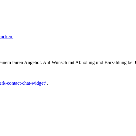
drucken
.
t einem fairen Angebot. Auf Wunsch mit Abholung und Barzahlung bei
rk-contact-chat-widget/
.