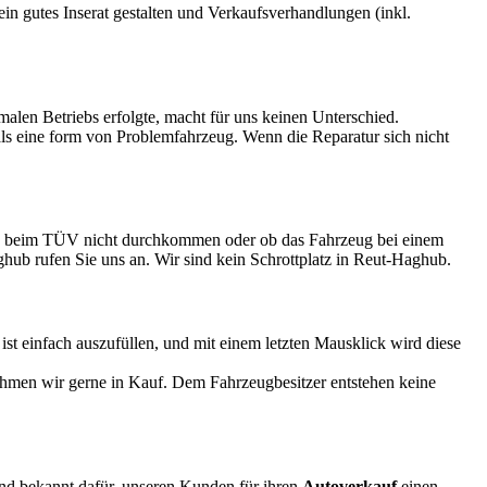
 ein gutes Inserat gestalten und Verkaufsverhandlungen (inkl.
rmalen Betriebs erfolgte, macht für uns keinen Unterschied.
 als eine form von Problemfahrzeug. Wenn die Reparatur sich nicht
zeug beim TÜV nicht durchkommen oder ob das Fahrzeug bei einem
aghub rufen Sie uns an. Wir sind kein Schrottplatz in Reut-Haghub.
 einfach auszufüllen, und mit einem letzten Mausklick wird diese
ehmen wir gerne in Kauf. Dem Fahrzeugbesitzer entstehen keine
ind bekannt dafür, unseren Kunden für ihren
Autoverkauf
einen