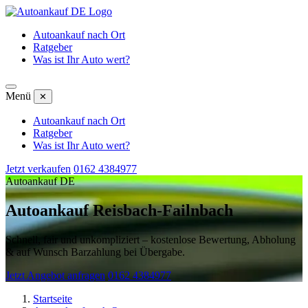
Autoankauf nach Ort
Ratgeber
Was ist Ihr Auto wert?
Menü
✕
Autoankauf nach Ort
Ratgeber
Was ist Ihr Auto wert?
Jetzt verkaufen
0162 4384977
Autoankauf DE
Autoankauf Reisbach-Failnbach
Schnell, fair und unkompliziert – kostenlose Bewertung, Abholung
& auf Wunsch Barzahlung bei Übergabe.
Jetzt Angebot anfragen
0162 4384977
Startseite