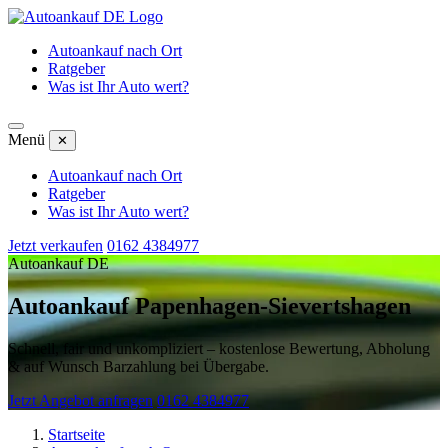
Autoankauf nach Ort
Ratgeber
Was ist Ihr Auto wert?
Menü
✕
Autoankauf nach Ort
Ratgeber
Was ist Ihr Auto wert?
Jetzt verkaufen
0162 4384977
Autoankauf DE
Autoankauf Papenhagen-Sievertshagen
Schnell, fair und unkompliziert – kostenlose Bewertung, Abholung
& auf Wunsch Barzahlung bei Übergabe.
Jetzt Angebot anfragen
0162 4384977
Startseite