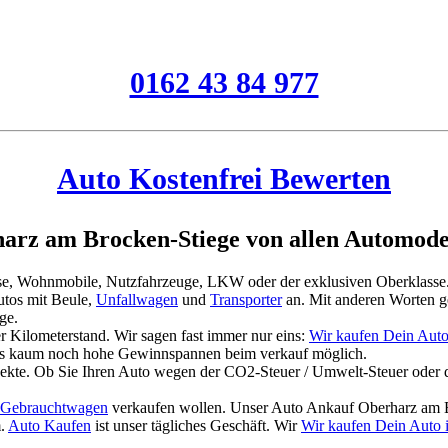
0162 43 84 977
Auto Kostenfrei Bewerten
arz am Brocken-Stiege von allen Automode
asse, Wohnmobile, Nutzfahrzeuge, LKW oder der exklusiven Oberklasse
tos mit Beule,
Unfallwagen
und
Transporter
an. Mit anderen Worten g
ge.
 Kilometerstand. Wir sagen fast immer nur eins:
Wir kaufen Dein Auto
es kaum noch hohe Gewinnspannen beim verkauf möglich.
jekte. Ob Sie Ihren Auto wegen der CO2-Steuer / Umwelt-Steuer oder 
Gebrauchtwagen
verkaufen wollen. Unser Auto Ankauf Oberharz am B
m.
Auto Kaufen
ist unser tägliches Geschäft. Wir
Wir kaufen Dein Auto 