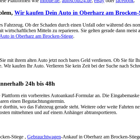
viele Plattformen wie
mobile.de
,
autoscout24.de
,
eBay
oder
facebook
.
oblem,
Wir kaufen Dein Auto in Oberharz am Brocken-S
aputtes Fahrzeug. Ob der Schaden durch einen Unfall oder während des no
t wirtschaftlichen Mitteln zu reparieren. Sie gelten gerade dann meist
 Auto in Oberharz am Brocken-Stiege
.
e mit ihrem alten Auto jetzt noch bares Geld verdienen. Ob Sie für 
e. Wir kaufen Ihr Auto. Verlieren Sie kein Zeit bei der Suche nach Schr
nnerhalb 24h bis 48h
attform ein vorbereites Autoankauf-Formular an. Die Eingabemaske ist
nbaren einen Begutachtungstermin.
dorthin, wo das Fahrzeug gerade steht. Weitere oder weite Fahrten n
Kosten mitnehmen und auf einem Anhänger abtransportieren.
cken-Stiege ,
Gebrauchtwagen
-Ankauf in Oberharz am Brocken-Stiege s