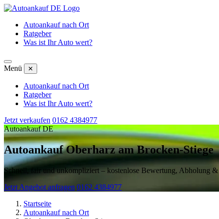
Autoankauf nach Ort
Ratgeber
Was ist Ihr Auto wert?
Menü
✕
Autoankauf nach Ort
Ratgeber
Was ist Ihr Auto wert?
Jetzt verkaufen
0162 4384977
Autoankauf DE
Autoankauf Oberharz am Brocken-Stiege
Schnell, fair und unkompliziert – kostenlose Bewertung, Abholung 
Jetzt Angebot anfragen
0162 4384977
Startseite
Autoankauf nach Ort