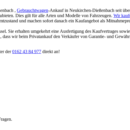
ßenbach ,
Gebrauchtwagen
-Ankauf in Neukirchen-Dießenbach seit über 
zubieten. Dies gilt für alle Arten und Modelle von Fahrzeugen.
Wir kauf
amtzustand und machen sofort danach ein Kaufangebot als Mitnahmepreis
ssel. Sie erhalten umgekehrt eine Ausfertigung des Kaufvertrages sowi
ten, dass wir beim Privatankauf den Verkäufer von Garantie- und Gewäh
ter der
0162 43 84 977
direkt an!
Fragen.