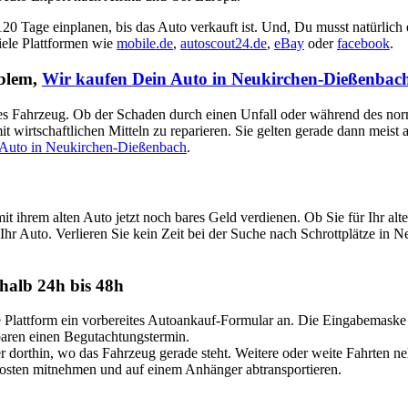
 120 Tage einplanen, bis das Auto verkauft ist. Und, Du musst natürlich
viele Plattformen wie
mobile.de
,
autoscout24.de
,
eBay
oder
facebook
.
oblem,
Wir kaufen Dein Auto in Neukirchen-Dießenbac
aputtes Fahrzeug. Ob der Schaden durch einen Unfall oder während des no
t wirtschaftlichen Mitteln zu reparieren. Sie gelten gerade dann meist
 Auto in Neukirchen-Dießenbach
.
t ihrem alten Auto jetzt noch bares Geld verdienen. Ob Sie für Ihr 
Ihr Auto. Verlieren Sie kein Zeit bei der Suche nach Schrottplätze in 
halb 24h bis 48h
attform ein vorbereites Autoankauf-Formular an. Die Eingabemaske ist
nbaren einen Begutachtungstermin.
dorthin, wo das Fahrzeug gerade steht. Weitere oder weite Fahrten n
Kosten mitnehmen und auf einem Anhänger abtransportieren.