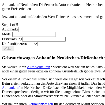
Autoankauf Neukirchen-Dießenbach: Auto verkaufen in Neukirchen
guten Preis erhalten
Jetzt auf autoankauf-de.de den Wert Deines Autos bestimmen und gan
Step
1
of 5
Automarke
Modell
Erstzulassung
Kraftstoff
Weiter
Gebrauchtwagen Ankauf in Neukirchen-Dießenbach 
Sie wollen Ihren
Auto verkaufen
? Vielleicht weil Sie ein neues Aut
noch einen guten Preis erzielen können? Grundsätzlich gibt es zwei 
Vor einem Autowechsel stellen sich viele die Frage:
wie verkaufe ic
Beim ersten verkauft man das Auto direkt an einen Händler. Das hat
Autoankauf
in Neukirchen-Dießenbach die Möglichkeit bieten, den Ve
Dementsprechend erledigen wir für Sie unangenehme Büroarbeiten u
Dießenbach oder das Straßenverkehrsamt Neukirchen-Dießenbach ab
Wir kaufen ihren
Gebrauchtwagen
für den deutschen Markt oder den