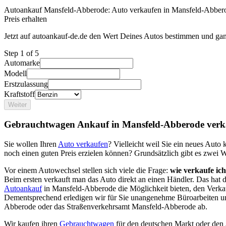
Autoankauf Mansfeld-Abberode: Auto verkaufen in Mansfeld-Abbero
Preis erhalten
Jetzt auf autoankauf-de.de den Wert Deines Autos bestimmen und gan
Step
1
of 5
Automarke
Modell
Erstzulassung
Kraftstoff
Weiter
Gebrauchtwagen Ankauf in Mansfeld-Abberode verk
Sie wollen Ihren
Auto verkaufen
? Vielleicht weil Sie ein neues Aut
noch einen guten Preis erzielen können? Grundsätzlich gibt es zwei 
Vor einem Autowechsel stellen sich viele die Frage:
wie verkaufe ic
Beim ersten verkauft man das Auto direkt an einen Händler. Das hat
Autoankauf
in Mansfeld-Abberode die Möglichkeit bieten, den Verkau
Dementsprechend erledigen wir für Sie unangenehme Büroarbeiten u
Abberode oder das Straßenverkehrsamt Mansfeld-Abberode ab.
Wir kaufen ihren
Gebrauchtwagen
für den deutschen Markt oder den