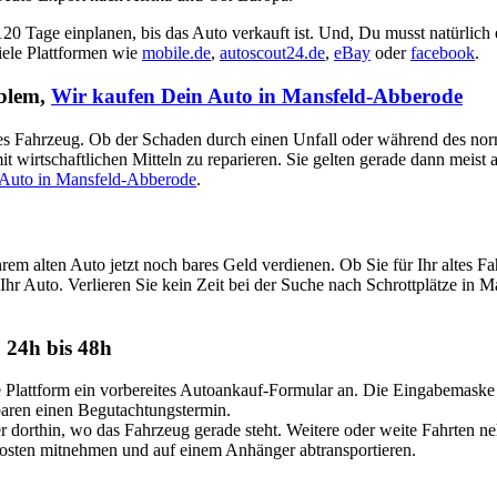
 120 Tage einplanen, bis das Auto verkauft ist. Und, Du musst natürlich
viele Plattformen wie
mobile.de
,
autoscout24.de
,
eBay
oder
facebook
.
oblem,
Wir kaufen Dein Auto in Mansfeld-Abberode
aputtes Fahrzeug. Ob der Schaden durch einen Unfall oder während des no
t wirtschaftlichen Mitteln zu reparieren. Sie gelten gerade dann meist
 Auto in Mansfeld-Abberode
.
rem alten Auto jetzt noch bares Geld verdienen. Ob Sie für Ihr altes
Ihr Auto. Verlieren Sie kein Zeit bei der Suche nach Schrottplätze in M
 24h bis 48h
attform ein vorbereites Autoankauf-Formular an. Die Eingabemaske ist
nbaren einen Begutachtungstermin.
dorthin, wo das Fahrzeug gerade steht. Weitere oder weite Fahrten n
Kosten mitnehmen und auf einem Anhänger abtransportieren.