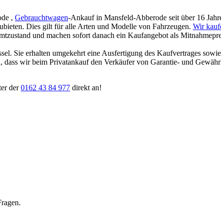
ode ,
Gebrauchtwagen
-Ankauf in Mansfeld-Abberode seit über 16 Jahre
zubieten. Dies gilt für alle Arten und Modelle von Fahrzeugen.
Wir kauf
amtzustand und machen sofort danach ein Kaufangebot als Mitnahmepreis
ssel. Sie erhalten umgekehrt eine Ausfertigung des Kaufvertrages sowi
ten, dass wir beim Privatankauf den Verkäufer von Garantie- und Gewäh
ter der
0162 43 84 977
direkt an!
Fragen.