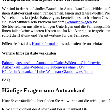
Wir sind in der Autohändler-Branche in Autoankauf Luhe-Wildenau-
ihren
Autoverkauf
einen transparenten, fairen und tagesaktuellen Pr
Wir sehen uns fast jedes Fahrzeug an, beurteilen es nach seinem Ges
ein, zwei Stunden sein Problem mit dem
Gebrauchtwagen
los.
Sie überreichen uns alle wichtigen Unterlagen und die Fahrzeugschlü
Ihnen fallen keine weiteren Kosten an. Im Kaufvertrag ist festgehal
sofort die Haftung und Verantwortung für das Fahrzeug.
Füllen sie Jetzt das
Kontaktformular
aus oder rufen sie uns einfach un
Weitere Infos zu Auto verkaufen
Fahrzeugaustausch in Autoankauf Luhe-Wildenau-Glaubenwies
Autoankauf Luhe-Wildenau-Glaubenwies ohne TÜV
Käufer in Autoankauf Luhe-Wildenau-Glaubenwies finden
FAQ
Häufige Fragen zum Autoankauf
Kurz & verständlich – hier finden Sie Antworten auf die wichtigsten 
Wie funktioniert der Autoankauf bei Autoankauf DE?