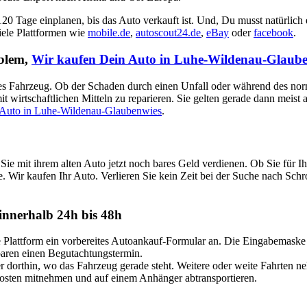
 120 Tage einplanen, bis das Auto verkauft ist. Und, Du musst natürlich
viele Plattformen wie
mobile.de
,
autoscout24.de
,
eBay
oder
facebook
.
oblem,
Wir kaufen Dein Auto in Luhe-Wildenau-Glaub
aputtes Fahrzeug. Ob der Schaden durch einen Unfall oder während des no
t wirtschaftlichen Mitteln zu reparieren. Sie gelten gerade dann meist
 Auto in Luhe-Wildenau-Glaubenwies
.
e mit ihrem alten Auto jetzt noch bares Geld verdienen. Ob Sie für 
e. Wir kaufen Ihr Auto. Verlieren Sie kein Zeit bei der Suche nach Sch
nnerhalb 24h bis 48h
attform ein vorbereites Autoankauf-Formular an. Die Eingabemaske ist
nbaren einen Begutachtungstermin.
dorthin, wo das Fahrzeug gerade steht. Weitere oder weite Fahrten n
Kosten mitnehmen und auf einem Anhänger abtransportieren.