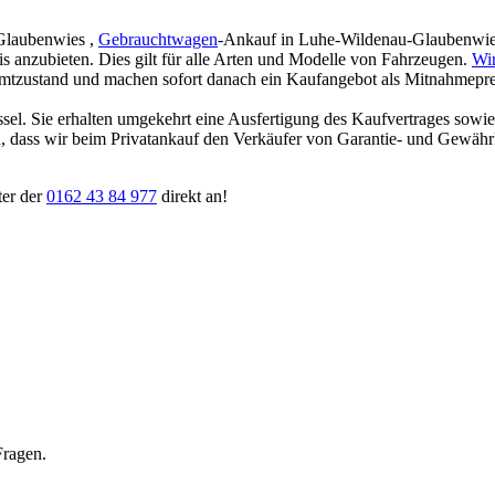
Glaubenwies ,
Gebrauchtwagen
-Ankauf in Luhe-Wildenau-Glaubenwies s
eis anzubieten. Dies gilt für alle Arten und Modelle von Fahrzeugen.
Wi
amtzustand und machen sofort danach ein Kaufangebot als Mitnahmepreis
ssel. Sie erhalten umgekehrt eine Ausfertigung des Kaufvertrages sowi
ten, dass wir beim Privatankauf den Verkäufer von Garantie- und Gewäh
ter der
0162 43 84 977
direkt an!
Fragen.