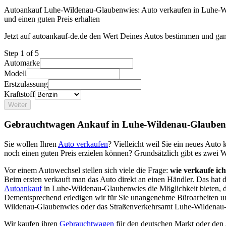
Autoankauf Luhe-Wildenau-Glaubenwies: Auto verkaufen in Luhe-
und einen guten Preis erhalten
Jetzt auf autoankauf-de.de den Wert Deines Autos bestimmen und gan
Step
1
of 5
Automarke
Modell
Erstzulassung
Kraftstoff
Weiter
Gebrauchtwagen Ankauf in Luhe-Wildenau-Glauben
Sie wollen Ihren
Auto verkaufen
? Vielleicht weil Sie ein neues Aut
noch einen guten Preis erzielen können? Grundsätzlich gibt es zwei 
Vor einem Autowechsel stellen sich viele die Frage:
wie verkaufe ic
Beim ersten verkauft man das Auto direkt an einen Händler. Das hat
Autoankauf
in Luhe-Wildenau-Glaubenwies die Möglichkeit bieten, de
Dementsprechend erledigen wir für Sie unangenehme Büroarbeiten u
Wildenau-Glaubenwies oder das Straßenverkehrsamt Luhe-Wildenau
Wir kaufen ihren
Gebrauchtwagen
für den deutschen Markt oder den