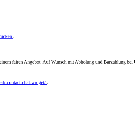
drucken
.
t einem fairen Angebot. Auf Wunsch mit Abholung und Barzahlung bei
rk-contact-chat-widget/
.