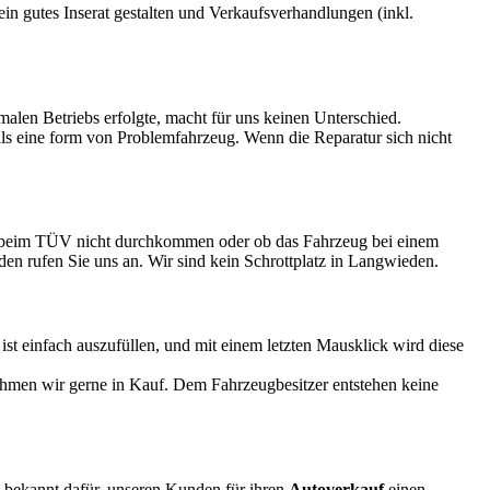
 ein gutes Inserat gestalten und Verkaufsverhandlungen (inkl.
rmalen Betriebs erfolgte, macht für uns keinen Unterschied.
 als eine form von Problemfahrzeug. Wenn die Reparatur sich nicht
eug beim TÜV nicht durchkommen oder ob das Fahrzeug bei einem
eden rufen Sie uns an. Wir sind kein Schrottplatz in Langwieden.
 einfach auszufüllen, und mit einem letzten Mausklick wird diese
ehmen wir gerne in Kauf. Dem Fahrzeugbesitzer entstehen keine
d bekannt dafür, unseren Kunden für ihren
Autoverkauf
einen