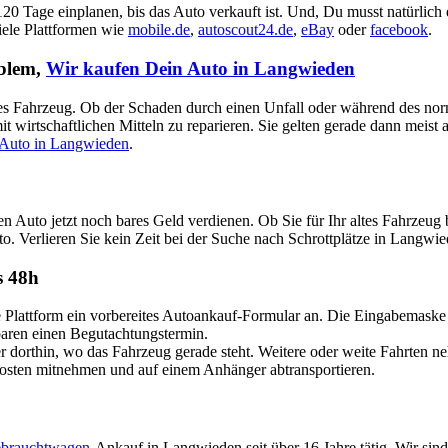
 120 Tage einplanen, bis das Auto verkauft ist. Und, Du musst natürlich
viele Plattformen wie
mobile.de
,
autoscout24.de
,
eBay
oder
facebook
.
oblem,
Wir kaufen Dein Auto in Langwieden
aputtes Fahrzeug. Ob der Schaden durch einen Unfall oder während des no
t wirtschaftlichen Mitteln zu reparieren. Sie gelten gerade dann meist
 Auto in Langwieden
.
en Auto jetzt noch bares Geld verdienen. Ob Sie für Ihr altes Fahrz
to. Verlieren Sie kein Zeit bei der Suche nach Schrottplätze in Langwi
s 48h
attform ein vorbereites Autoankauf-Formular an. Die Eingabemaske ist
nbaren einen Begutachtungstermin.
dorthin, wo das Fahrzeug gerade steht. Weitere oder weite Fahrten n
Kosten mitnehmen und auf einem Anhänger abtransportieren.
brauchtwagen
-Ankauf in Langwieden seit über 16 Jahre tätig. Wir sin