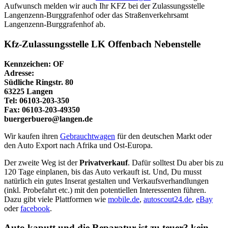
Aufwunsch melden wir auch Ihr KFZ bei der Zulassungsstelle
Langenzenn-Burggrafenhof oder das Straßenverkehrsamt
Langenzenn-Burggrafenhof ab.
Kfz-Zulassungsstelle LK Offenbach Nebenstelle
Kennzeichen: OF
Adresse:
Südliche Ringstr. 80
63225 Langen
Tel: 06103-203-350
Fax: 06103-203-49350
buergerbuero@langen.de
Wir kaufen ihren
Gebrauchtwagen
für den deutschen Markt oder
den Auto Export nach Afrika und Ost-Europa.
Der zweite Weg ist der
Privatverkauf
. Dafür solltest Du aber bis zu
120 Tage einplanen, bis das Auto verkauft ist. Und, Du musst
natürlich ein gutes Inserat gestalten und Verkaufsverhandlungen
(inkl. Probefahrt etc.) mit den potentiellen Interessenten führen.
Dazu gibt viele Plattformen wie
mobile.de
,
autoscout24.de
,
eBay
oder
facebook
.
Auto kaputt und die Reparatur ist zu teuer? kein