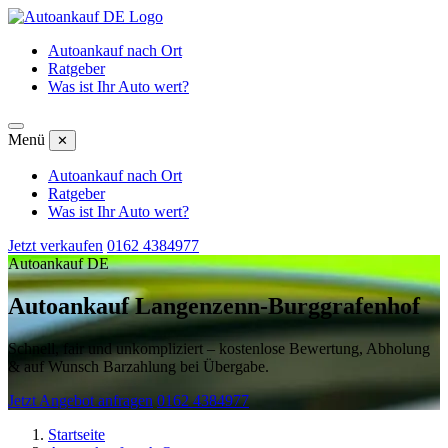
Autoankauf nach Ort
Ratgeber
Was ist Ihr Auto wert?
Menü
✕
Autoankauf nach Ort
Ratgeber
Was ist Ihr Auto wert?
Jetzt verkaufen
0162 4384977
Autoankauf DE
Autoankauf Langenzenn-Burggrafenhof
Schnell, fair und unkompliziert – kostenlose Bewertung, Abholung
& auf Wunsch Barzahlung bei Übergabe.
Jetzt Angebot anfragen
0162 4384977
Startseite