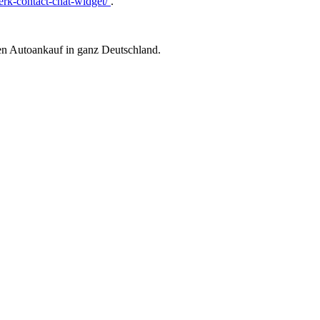
rk-contact-chat-widget/
.
ren Autoankauf in ganz Deutschland.