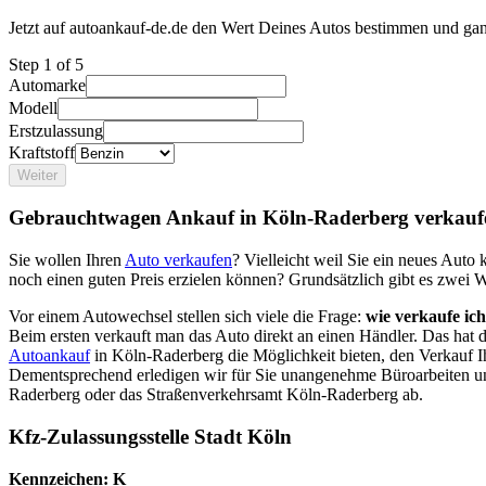
Jetzt auf autoankauf-de.de den Wert Deines Autos bestimmen und gan
Step
1
of 5
Automarke
Modell
Erstzulassung
Kraftstoff
Weiter
Gebrauchtwagen Ankauf in Köln-Raderberg verkauf
Sie wollen Ihren
Auto verkaufen
? Vielleicht weil Sie ein neues Aut
noch einen guten Preis erzielen können? Grundsätzlich gibt es zwei 
Vor einem Autowechsel stellen sich viele die Frage:
wie verkaufe ic
Beim ersten verkauft man das Auto direkt an einen Händler. Das hat
Autoankauf
in Köln-Raderberg die Möglichkeit bieten, den Verkauf Ih
Dementsprechend erledigen wir für Sie unangenehme Büroarbeiten u
Raderberg oder das Straßenverkehrsamt Köln-Raderberg ab.
Kfz-Zulassungsstelle Stadt Köln
Kennzeichen: K