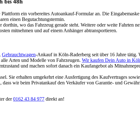
h bis 48h
attform ein vorbereites Autoankauf-Formular an. Die Eingabemaske ist
nbaren einen Begutachtungstermin.
dorthin, wo das Fahrzeug gerade steht. Weitere oder weite Fahrten n
Kosten mitnehmen und auf einem Anhänger abtransportieren.
,
Gebrauchtwagen
-Ankauf in Köln-Raderberg seit über 16 Jahre tätig.
für alle Arten und Modelle von Fahrzeugen.
Wir kaufen Dein Auto in Kö
amtzustand und machen sofort danach ein Kaufangebot als Mitnahmepreis
ssel. Sie erhalten umgekehrt eine Ausfertigung des Kaufvertrages sowi
ten, dass wir beim Privatankauf den Verkäufer von Garantie- und Gewäh
ter der
0162 43 84 977
direkt an!