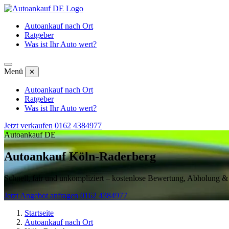
Autoankauf nach Ort
Ratgeber
Was ist Ihr Auto wert?
Menü
✕
Autoankauf nach Ort
Ratgeber
Was ist Ihr Auto wert?
Jetzt verkaufen
0162 4384977
Autoankauf DE
Autoankauf Köln-Raderberg
Schnell, fair und unkompliziert – kostenlose Bewertung, Abholung 
Jetzt Angebot anfragen
0162 4384977
Startseite
Autoankauf nach Ort