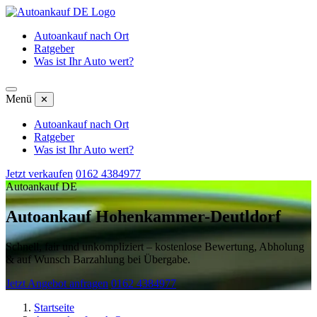
Autoankauf nach Ort
Ratgeber
Was ist Ihr Auto wert?
Menü
✕
Autoankauf nach Ort
Ratgeber
Was ist Ihr Auto wert?
Jetzt verkaufen
0162 4384977
Autoankauf DE
Autoankauf Hohenkammer-Deutldorf
Schnell, fair und unkompliziert – kostenlose Bewertung, Abholung
& auf Wunsch Barzahlung bei Übergabe.
Jetzt Angebot anfragen
0162 4384977
Startseite