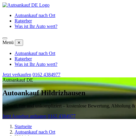
Autoankauf nach Ort
Ratgeber
Was ist Ihr Auto wert?
Menü
✕
Autoankauf nach Ort
Ratgeber
Was ist Ihr Auto wert?
Jetzt verkaufen
0162 4384977
Autoankauf DE
Autoankauf Hildrizhausen
Schnell, fair und unkompliziert – kostenlose Bewertung, Abholung 
Jetzt Angebot anfragen
0162 4384977
Startseite
Autoankauf nach Ort