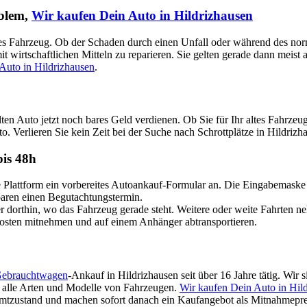
oblem,
Wir kaufen Dein Auto in Hildrizhausen
aputtes Fahrzeug. Ob der Schaden durch einen Unfall oder während des no
t wirtschaftlichen Mitteln zu reparieren. Sie gelten gerade dann meist
Auto in Hildrizhausen
.
lten Auto jetzt noch bares Geld verdienen. Ob Sie für Ihr altes Fahr
o. Verlieren Sie kein Zeit bei der Suche nach Schrottplätze in Hildrizh
bis 48h
attform ein vorbereites Autoankauf-Formular an. Die Eingabemaske ist
nbaren einen Begutachtungstermin.
dorthin, wo das Fahrzeug gerade steht. Weitere oder weite Fahrten n
Kosten mitnehmen und auf einem Anhänger abtransportieren.
ebrauchtwagen
-Ankauf in Hildrizhausen seit über 16 Jahre tätig. Wir
für alle Arten und Modelle von Fahrzeugen.
Wir kaufen Dein Auto in Hil
amtzustand und machen sofort danach ein Kaufangebot als Mitnahmepreis