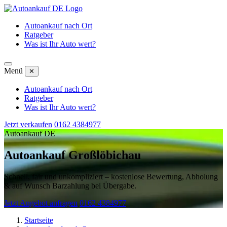
Autoankauf nach Ort
Ratgeber
Was ist Ihr Auto wert?
Menü
✕
Autoankauf nach Ort
Ratgeber
Was ist Ihr Auto wert?
Jetzt verkaufen
0162 4384977
Autoankauf DE
Autoankauf Großlöbichau
Schnell, fair und unkompliziert – kostenlose Bewertung, Abholung
& auf Wunsch Barzahlung bei Übergabe.
Jetzt Angebot anfragen
0162 4384977
Startseite