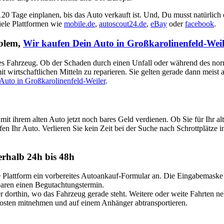
 120 Tage einplanen, bis das Auto verkauft ist. Und, Du musst natürlich
viele Plattformen wie
mobile.de
,
autoscout24.de
,
eBay
oder
facebook
.
oblem,
Wir kaufen Dein Auto in Großkarolinenfeld-Weil
aputtes Fahrzeug. Ob der Schaden durch einen Unfall oder während des no
t wirtschaftlichen Mitteln zu reparieren. Sie gelten gerade dann meist
Auto in Großkarolinenfeld-Weiler
.
mit ihrem alten Auto jetzt noch bares Geld verdienen. Ob Sie für Ih
fen Ihr Auto. Verlieren Sie kein Zeit bei der Suche nach Schrottplätze 
erhalb 24h bis 48h
attform ein vorbereites Autoankauf-Formular an. Die Eingabemaske ist
nbaren einen Begutachtungstermin.
dorthin, wo das Fahrzeug gerade steht. Weitere oder weite Fahrten n
Kosten mitnehmen und auf einem Anhänger abtransportieren.