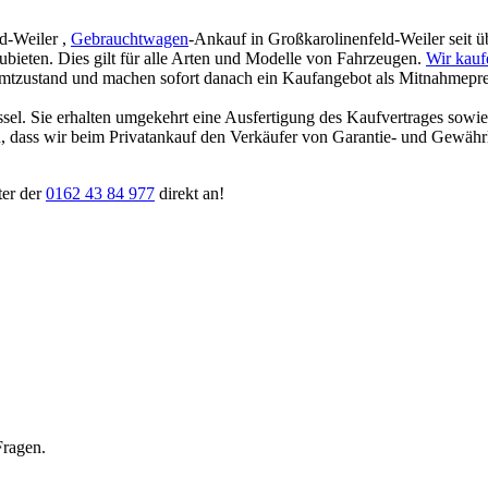
d-Weiler ,
Gebrauchtwagen
-Ankauf in Großkarolinenfeld-Weiler seit üb
zubieten. Dies gilt für alle Arten und Modelle von Fahrzeugen.
Wir kauf
amtzustand und machen sofort danach ein Kaufangebot als Mitnahmepreis
ssel. Sie erhalten umgekehrt eine Ausfertigung des Kaufvertrages sowi
ten, dass wir beim Privatankauf den Verkäufer von Garantie- und Gewäh
ter der
0162 43 84 977
direkt an!
Fragen.