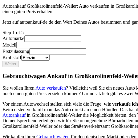
Autoankauf Großkarolinenfeld-Weiler: Auto verkaufen in Großkaroli
einen guten Preis erhalten
Jetzt auf autoankauf-de.de den Wert Deines Autos bestimmen und gan
Step
1
of 5
Automarke
Modell
Erstzulassung
Kraftstoff
Weiter
Gebrauchtwagen Ankauf in Großkarolinenfeld-Weile
Sie wollen Ihren
Auto verkaufen
? Vielleicht weil Sie ein neues Aut
noch einen guten Preis erzielen können? Grundsätzlich gibt es zwei 
Vor einem Autowechsel stellen sich viele die Frage:
wie verkaufe ic
Beim ersten verkauft man das Auto direkt an einen Händler. Das hat
Autoankauf
in Großkarolinenfeld-Weiler die Möglichkeit bieten, den 
Dementsprechend erledigen wir für Sie unangenehme Büroarbeiten u
Großkarolinenfeld-Weiler oder das Straßenverkehrsamt Großkarolinen
Wir kaufen ihren
Gebrauchtwagen
für den deutschen Markt oder den