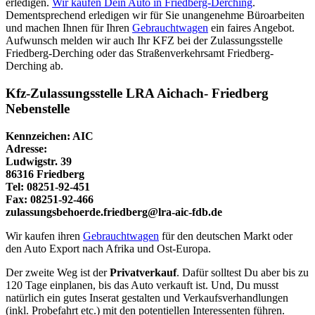
erledigen.
Wir kaufen Dein Auto in Friedberg-Derching
.
Dementsprechend erledigen wir für Sie unangenehme Büroarbeiten
und machen Ihnen für Ihren
Gebrauchtwagen
ein faires Angebot.
Aufwunsch melden wir auch Ihr KFZ bei der Zulassungsstelle
Friedberg-Derching oder das Straßenverkehrsamt Friedberg-
Derching ab.
Kfz-Zulassungsstelle LRA Aichach- Friedberg
Nebenstelle
Kennzeichen: AIC
Adresse:
Ludwigstr. 39
86316 Friedberg
Tel: 08251-92-451
Fax: 08251-92-466
zulassungsbehoerde.friedberg@lra-aic-fdb.de
Wir kaufen ihren
Gebrauchtwagen
für den deutschen Markt oder
den Auto Export nach Afrika und Ost-Europa.
Der zweite Weg ist der
Privatverkauf
. Dafür solltest Du aber bis zu
120 Tage einplanen, bis das Auto verkauft ist. Und, Du musst
natürlich ein gutes Inserat gestalten und Verkaufsverhandlungen
(inkl. Probefahrt etc.) mit den potentiellen Interessenten führen.