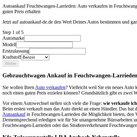
Autoankauf Feuchtwangen-Larrieden: Auto verkaufen in Feuchtwang
guten Preis erhalten
Jetzt auf autoankauf-de.de den Wert Deines Autos bestimmen und gan
Step
1
of 5
Automarke
Modell
Erstzulassung
Kraftstoff
Weiter
Gebrauchtwagen Ankauf in Feuchtwangen-Larrieden
Sie wollen Ihren
Auto verkaufen
? Vielleicht weil Sie ein neues Aut
noch einen guten Preis erzielen können? Grundsätzlich gibt es zwei 
Vor einem Autowechsel stellen sich viele die Frage:
wie verkaufe ic
Beim ersten verkauft man das Auto direkt an einen Händler. Das hat
Autoankauf
in Feuchtwangen-Larrieden die Möglichkeit bieten, den V
Dementsprechend erledigen wir für Sie unangenehme Büroarbeiten u
Feuchtwangen-Larrieden oder das Straßenverkehrsamt Feuchtwangen