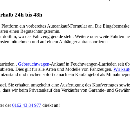
rhalb 24h bis 48h
attform ein vorbereites Autoankauf-Formular an. Die Eingabemaske ist
nbaren einen Begutachtungstermin.
dorthin, wo das Fahrzeug gerade steht. Weitere oder weite Fahrten n
Kosten mitnehmen und auf einem Anhänger abtransportieren.
arrieden ,
Gebrauchtwagen
-Ankauf in Feuchtwangen-Larrieden seit über
zubieten. Dies gilt für alle Arten und Modelle von Fahrzeugen.
Wir kauf
amtzustand und machen sofort danach ein Kaufangebot als Mitnahmepreis
ssel. Sie erhalten umgekehrt eine Ausfertigung des Kaufvertrages sowi
ten, dass wir beim Privatankauf den Verkäufer von Garantie- und Gewäh
ter der
0162 43 84 977
direkt an!