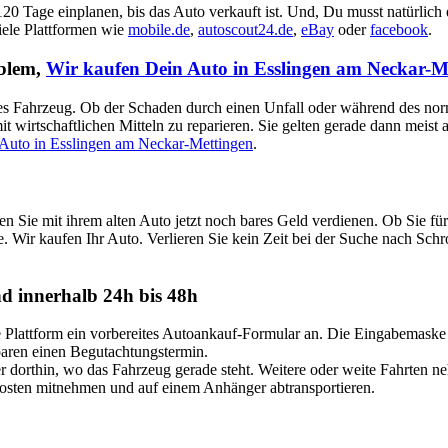
 120 Tage einplanen, bis das Auto verkauft ist. Und, Du musst natürlich
viele Plattformen wie
mobile.de
,
autoscout24.de
,
eBay
oder
facebook
.
oblem,
Wir kaufen Dein Auto in Esslingen am Neckar-M
aputtes Fahrzeug. Ob der Schaden durch einen Unfall oder während des no
t wirtschaftlichen Mitteln zu reparieren. Sie gelten gerade dann meist
Auto in Esslingen am Neckar-Mettingen
.
 Sie mit ihrem alten Auto jetzt noch bares Geld verdienen. Ob Sie f
e. Wir kaufen Ihr Auto. Verlieren Sie kein Zeit bei der Suche nach Schr
d innerhalb 24h bis 48h
attform ein vorbereites Autoankauf-Formular an. Die Eingabemaske ist
nbaren einen Begutachtungstermin.
dorthin, wo das Fahrzeug gerade steht. Weitere oder weite Fahrten n
Kosten mitnehmen und auf einem Anhänger abtransportieren.