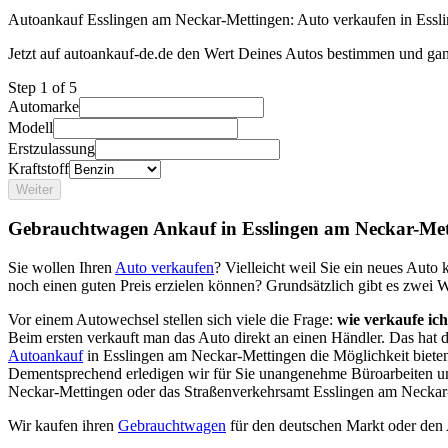
Autoankauf Esslingen am Neckar-Mettingen: Auto verkaufen in Essli
Jetzt auf autoankauf-de.de den Wert Deines Autos bestimmen und gan
Step
1
of 5
Automarke
Modell
Erstzulassung
Kraftstoff
Weiter
Gebrauchtwagen Ankauf in Esslingen am Neckar-Met
Sie wollen Ihren
Auto verkaufen
? Vielleicht weil Sie ein neues Aut
noch einen guten Preis erzielen können? Grundsätzlich gibt es zwei 
Vor einem Autowechsel stellen sich viele die Frage:
wie verkaufe ic
Beim ersten verkauft man das Auto direkt an einen Händler. Das hat
Autoankauf
in Esslingen am Neckar-Mettingen die Möglichkeit bieten
Dementsprechend erledigen wir für Sie unangenehme Büroarbeiten u
Neckar-Mettingen oder das Straßenverkehrsamt Esslingen am Neckar
Wir kaufen ihren
Gebrauchtwagen
für den deutschen Markt oder den