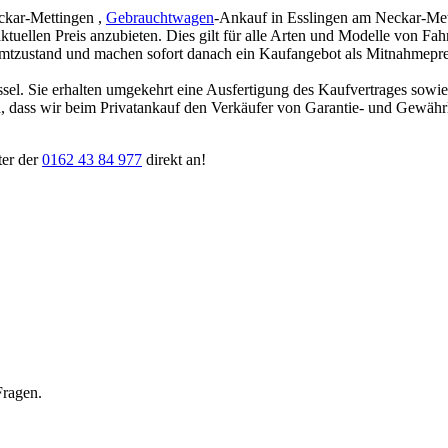
ckar-Mettingen ,
Gebrauchtwagen
-Ankauf in Esslingen am Neckar-Metti
aktuellen Preis anzubieten. Dies gilt für alle Arten und Modelle von Fa
amtzustand und machen sofort danach ein Kaufangebot als Mitnahmepreis
ssel. Sie erhalten umgekehrt eine Ausfertigung des Kaufvertrages sowi
ten, dass wir beim Privatankauf den Verkäufer von Garantie- und Gewäh
ter der
0162 43 84 977
direkt an!
Fragen.