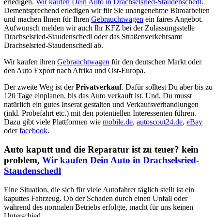
erledigen.
Wir kaufen Dein Auto in Drachselsried-Staudenschedl
.
Dementsprechend erledigen wir für Sie unangenehme Büroarbeiten
und machen Ihnen für Ihren
Gebrauchtwagen
ein faires Angebot.
Aufwunsch melden wir auch Ihr KFZ bei der Zulassungsstelle
Drachselsried-Staudenschedl oder das Straßenverkehrsamt
Drachselsried-Staudenschedl ab.
Wir kaufen ihren
Gebrauchtwagen
für den deutschen Markt oder
den Auto Export nach Afrika und Ost-Europa.
Der zweite Weg ist der
Privatverkauf
. Dafür solltest Du aber bis zu
120 Tage einplanen, bis das Auto verkauft ist. Und, Du musst
natürlich ein gutes Inserat gestalten und Verkaufsverhandlungen
(inkl. Probefahrt etc.) mit den potentiellen Interessenten führen.
Dazu gibt viele Plattformen wie
mobile.de
,
autoscout24.de
,
eBay
oder
facebook
.
Auto kaputt und die Reparatur ist zu teuer? kein
problem,
Wir kaufen Dein Auto in Drachselsried-
Staudenschedl
Eine Situation, die sich für viele Autofahrer täglich stellt ist ein
kaputtes Fahrzeug. Ob der Schaden durch einen Unfall oder
während des normalen Betriebs erfolgte, macht für uns keinen
Unterschied.