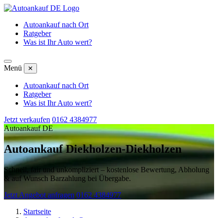
Autoankauf nach Ort
Ratgeber
Was ist Ihr Auto wert?
Menü
✕
Autoankauf nach Ort
Ratgeber
Was ist Ihr Auto wert?
Jetzt verkaufen
0162 4384977
Autoankauf DE
Autoankauf Diekholzen-Diekholzen
Schnell, fair und unkompliziert – kostenlose Bewertung, Abholung
& auf Wunsch Barzahlung bei Übergabe.
Jetzt Angebot anfragen
0162 4384977
Startseite